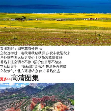
青海湖畔：湖光花海长云 天...
立秋这样过：啃秋晒秋贴秋膘 庆祝丰收迎秋来
户外露营怎么玩更安心？这份攻略请收好
暑热未退空调吹不停 3招护住肩颈不酸痛
立秋话养生：“贴秋膘”莫着急 先清暑再防燥
立秋节气：北方逐渐转凉 南方暑热仍盛
高清图集
更多>>