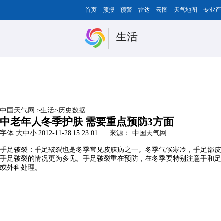
首页
预报
预警
雷达
云图
天气地图
专业产
生活
中国天气网
>
生活
>
历史数据
中老年人冬季护肤 需要重点预防3方面
字体
大
中
小
2012-11-28 15:23:01
来源：
中国天气网
手足皲裂：手足皲裂也是冬季常见皮肤病之一。冬季气候寒冷，手足部皮
手足皲裂的情况更为多见。手足皲裂重在预防，在冬季要特别注意手和足
或外科处理。