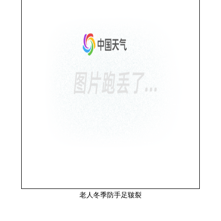
老人冬季防手足皲裂