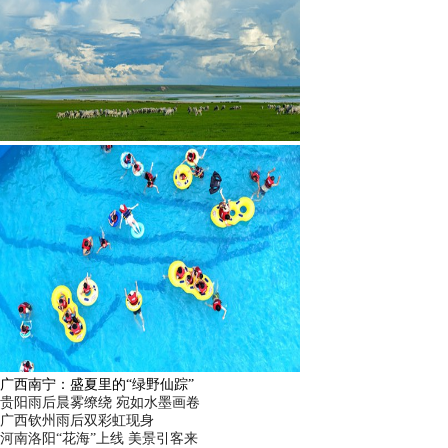
广西南宁：盛夏里的“绿野仙踪”
贵阳雨后晨雾缭绕 宛如水墨画卷
广西钦州雨后双彩虹现身
河南洛阳“花海”上线 美景引客来