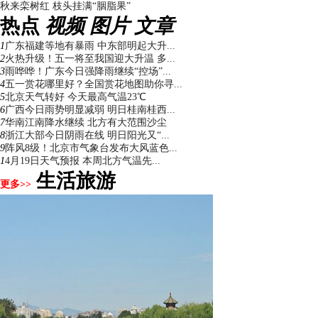
秋来栾树红 枝头挂满“胭脂果”
热点
视频
图片
文章
1
广东福建等地有暴雨 中东部明起大升...
2
火热升级！五一将至我国迎大升温 多...
3
雨哗哗！广东今日强降雨继续“控场”...
4
五一赏花哪里好？全国赏花地图助你寻...
5
北京天气转好 今天最高气温23℃
6
广西今日雨势明显减弱 明日桂南桂西...
7
华南江南降水继续 北方有大范围沙尘
8
浙江大部今日阴雨在线 明日阳光又“...
9
阵风8级！北京市气象台发布大风蓝色...
1
4月19日天气预报 本周北方气温先...
生活旅游
更多>>