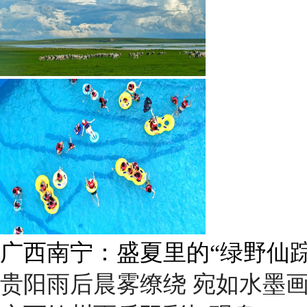
广西南宁：盛夏里的“绿野仙踪
贵阳雨后晨雾缭绕 宛如水墨