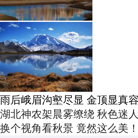
雨后峨眉沟壑尽显 金顶显真
湖北神农架晨雾缭绕 秋色迷
换个视角看秋景 竟然这么美