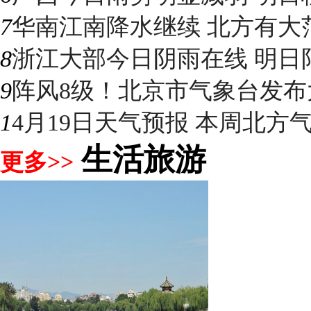
7
华南江南降水继续 北方有大
8
浙江大部今日阴雨在线 明日阳光
9
阵风8级！北京市气象台发布大
1
4月19日天气预报 本周北方气温
生活旅游
更多>>