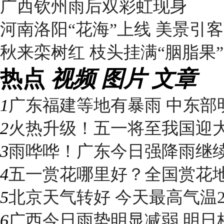
广西钦州雨后双彩虹现身
河南洛阳“花海”上线 美景引
秋来栾树红 枝头挂满“胭脂果”
热点
视频
图片
文章
1
广东福建等地有暴雨 中东部明
2
火热升级！五一将至我国迎大升
3
雨哗哗！广东今日强降雨继续“控
4
五一赏花哪里好？全国赏花地图
5
北京天气转好 今天最高气温2
6
广西今日雨势明显减弱 明日桂