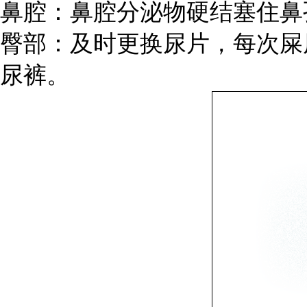
鼻腔：鼻腔分泌物硬结塞住鼻
臀部：及时更换尿片，每次屎
尿裤。