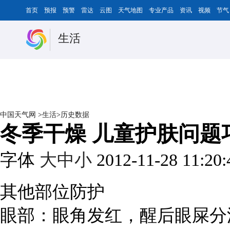
首页
预报
预警
雷达
云图
天气地图
专业产品
资讯
视频
节气
生活
中国天气网
>
生活
>
历史数据
冬季干燥 儿童护肤问题
字体
大
中
小
2012-11-28 11:20
其他部位防护
眼部：眼角发红，醒后眼屎分