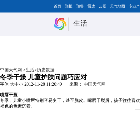
首页
预报
预警
雷达
云图
天气地图
专业产
生活
中国天气网
>
生活
>
历史数据
冬季干燥 儿童护肤问题巧应对
字体
大
中
小
2012-11-28 11:20:49
来源：
中国天气网
嘴唇干裂
冬季，儿童小嘴唇特别容易变干，甚至脱皮。嘴唇干裂后，孩子往往喜欢
褐色的色素沉着。