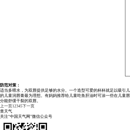
防范对策：
适当多喂水，为双唇提供足够的水分。一个造型可爱的杯杯就足以吸引儿
的儿童润唇膏最为理想。有妈妈推荐给儿童吃鱼肝油时可涂一些在儿童唇
分能舒缓干裂的双唇。
上一页
1
2
3
4
5
下一页
查天气
关注“中国天气网”微信公众号