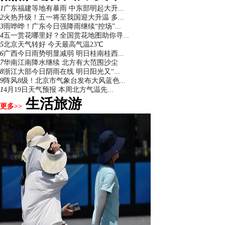
1
广东福建等地有暴雨 中东部明起大升...
2
火热升级！五一将至我国迎大升温 多...
3
雨哗哗！广东今日强降雨继续“控场”...
4
五一赏花哪里好？全国赏花地图助你寻...
5
北京天气转好 今天最高气温23℃
6
广西今日雨势明显减弱 明日桂南桂西...
7
华南江南降水继续 北方有大范围沙尘
8
浙江大部今日阴雨在线 明日阳光又“...
9
阵风8级！北京市气象台发布大风蓝色...
1
4月19日天气预报 本周北方气温先...
生活旅游
更多>>