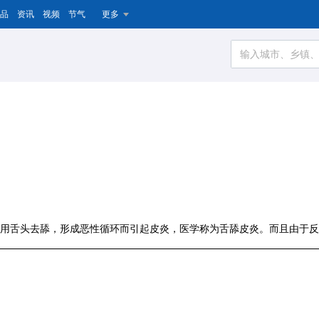
品
资讯
视频
节气
更多
用舌头去舔，形成恶性循环而引起皮炎，医学称为舌舔皮炎。而且由于反