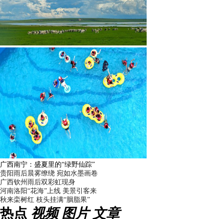
广西南宁：盛夏里的“绿野仙踪”
贵阳雨后晨雾缭绕 宛如水墨画卷
广西钦州雨后双彩虹现身
河南洛阳“花海”上线 美景引客来
秋来栾树红 枝头挂满“胭脂果”
热点
视频
图片
文章