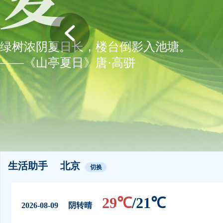
绿树浓阴夏日长，楼台倒影入池塘。
——《山亭夏日》唐·高骈
生活助手
北京
切换
29℃
/
21℃
2026-08-09
阴转晴