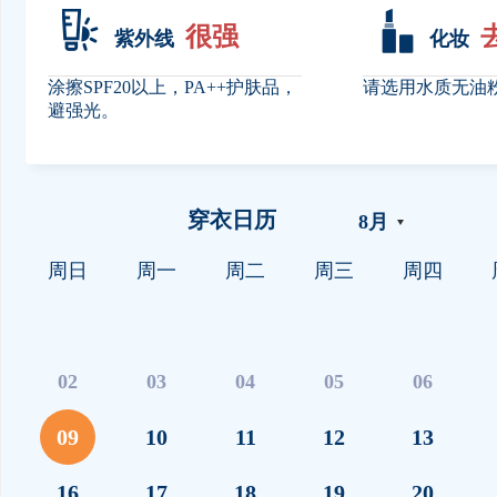
很强
紫外线
化妆
涂擦SPF20以上，PA++护肤品，
请选用水质无油
避强光。
穿衣日历
8
月
周日
周一
周二
周三
周四
02
03
04
05
06
09
10
11
12
13
16
17
18
19
20