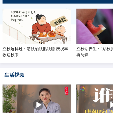
立秋这样过：啃秋晒秋贴秋膘 庆祝丰
立秋话养生：“贴秋膘
收迎秋来
再防燥
生活视频