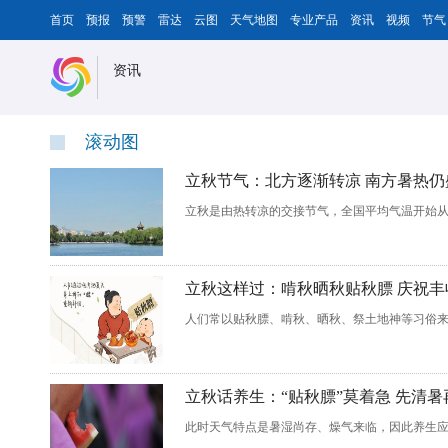
首页
预报
预警
雷达
云图
天气地图
专业产品
资讯
视频
节气
资讯
滚动图
立秋节气：北方逐渐转凉 南方暑热仍
立秋是由热转凉的交接节气，全国平均气温开始
立秋这样过：啃秋晒秋贴秋膘 庆祝丰
人们常以贴秋膘、啃秋、晒秋、祭土地神等习俗
立秋话养生：“贴秋膘”莫着急 先清暑
此时天气特点是暑湿尚存、燥气来临，因此养生