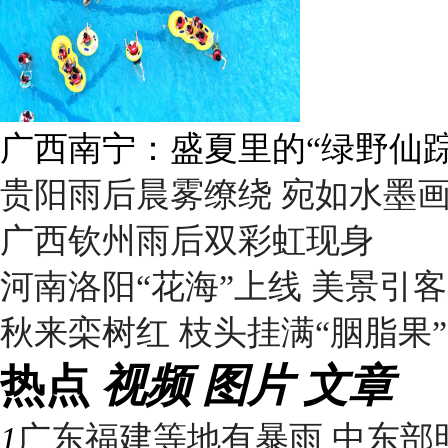
广西南宁：盛夏里的“绿野仙踪
贵阳雨后晨雾缭绕 宛如水墨
广西钦州雨后双彩虹现身
河南洛阳“花海”上线 美景引
秋来栾树红 枝头挂满“胭脂果”
热点
视频
图片
文章
1
广东福建等地有暴雨 中东部明