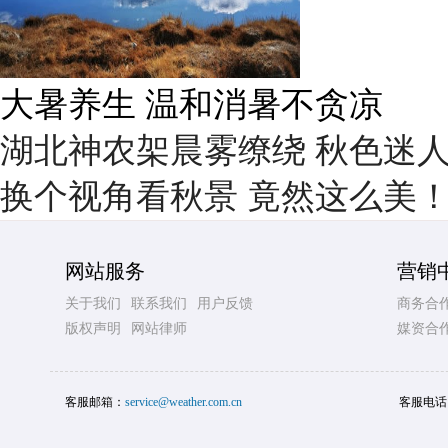
雨后峨眉沟壑尽显 金顶显真
湖北神农架晨雾缭绕 秋色迷
换个视角看秋景 竟然这么美
网站服务
营销
关于我们
联系我们
用户反馈
商务合
版权声明
网站律师
媒资合
客服邮箱：
service@weather.com.cn
客服电话