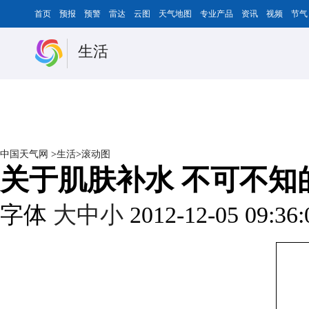
首页
预报
预警
雷达
云图
天气地图
专业产品
资讯
视频
节气
生活
中国天气网
>
生活
>
滚动图
关于肌肤补水 不可不知
字体
大
中
小
2012-12-05 09:36