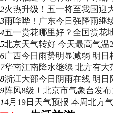
2
火热升级！五一将至我国迎大升
3
雨哗哗！广东今日强降雨继续“控
4
五一赏花哪里好？全国赏花地图
5
北京天气转好 今天最高气温2
6
广西今日雨势明显减弱 明日桂
7
华南江南降水继续 北方有大
8
浙江大部今日阴雨在线 明日阳光
9
阵风8级！北京市气象台发布大
1
4月19日天气预报 本周北方气温