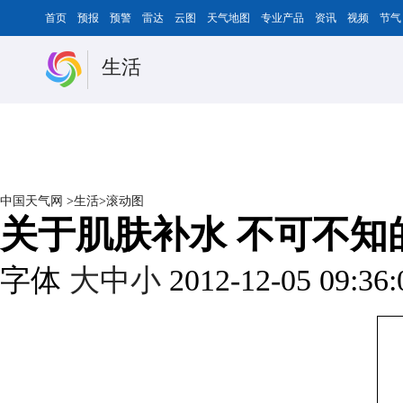
首页
预报
预警
雷达
云图
天气地图
专业产品
资讯
视频
节气
生活
中国天气网
>
生活
>
滚动图
关于肌肤补水 不可不知
字体
大
中
小
2012-12-05 09:36