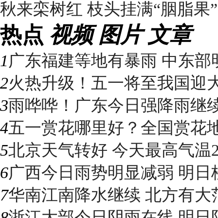
秋来栾树红 枝头挂满“胭脂果”
热点
视频
图片
文章
1
广东福建等地有暴雨 中东部明
2
火热升级！五一将至我国迎大升
3
雨哗哗！广东今日强降雨继续“控
4
五一赏花哪里好？全国赏花地图
5
北京天气转好 今天最高气温2
6
广西今日雨势明显减弱 明日桂
7
华南江南降水继续 北方有大
8
浙江大部今日阴雨在线 明日阳光