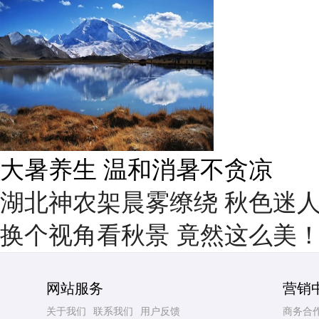
雨后峨眉沟壑尽显 金顶显真
湖北神农架晨雾缭绕 秋色迷
换个视角看秋景 竟然这么美
网站服务
营销
关于我们
联系我们
用户反馈
商务合