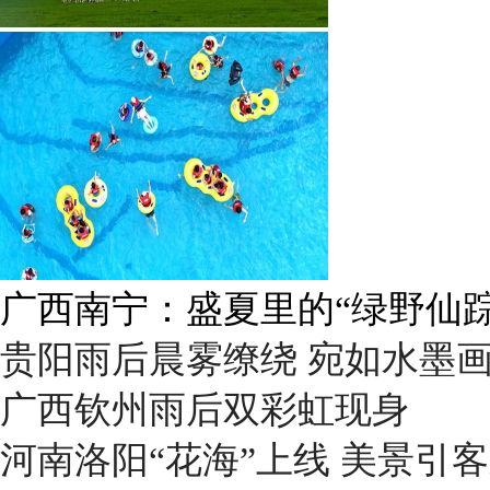
广西南宁：盛夏里的“绿野仙踪
贵阳雨后晨雾缭绕 宛如水墨
广西钦州雨后双彩虹现身
河南洛阳“花海”上线 美景引