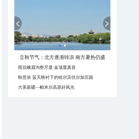
立秋节气：北方逐渐转凉 南方暑热仍盛
雨后峨眉沟壑尽显 金顶显真容
秋意浓 蓝天映衬下的哈尔滨伏尔加庄园
大美新疆—帕米尔高原好风光