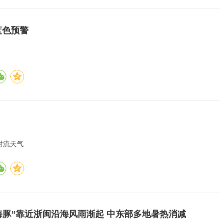
蓝色预警
对流天气
海豚”靠近浙闽沿海风雨渐起 中东部多地暑热消减