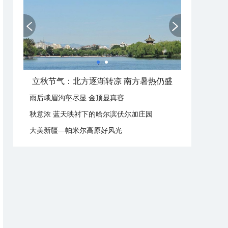
立秋这样过：啃秋晒秋贴秋膘 庆祝丰收迎秋来
雨后峨眉沟壑尽显 金顶显真容
秋意浓 蓝天映衬下的哈尔滨伏尔加庄园
大美新疆—帕米尔高原好风光