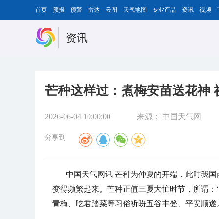
首页
预报
预警
雷达
云图
天气地图
专业产品
资讯
视频
资讯
芒种这样过：煮梅安苗送花神 
2026-06-04 10:00:00
来源：
中国天气网
分享到
中国天气网讯 芒种为仲夏的开端，此时我
变得频繁起来。芒种正值三夏大忙时节，所谓：
青梅、吃君踏菜等习俗祈盼五谷丰登、平安顺遂