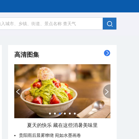
高清图集
广西南宁：盛夏里的“绿野仙踪”
贵阳雨后晨雾缭绕 宛如水墨画卷