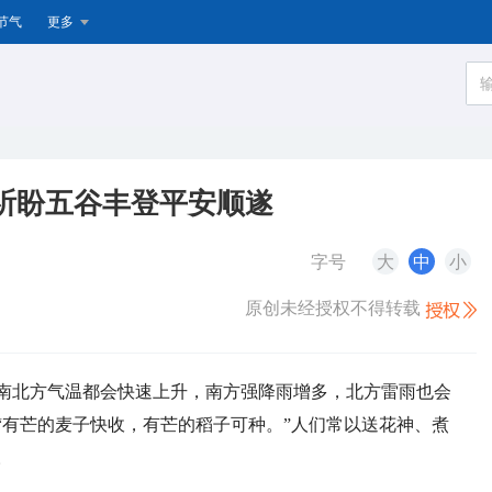
节气
更多
祈盼五谷丰登平安顺遂
字号
大
中
小
原创未经授权不得转载
国南北方气温都会快速上升，南方强降雨增多，北方雷雨也会
“有芒的麦子快收，有芒的稻子可种。”人们常以送花神、煮
。