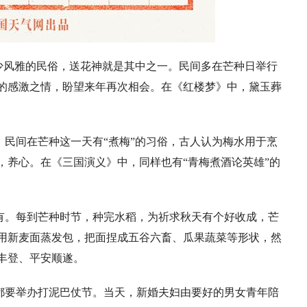
少风雅的民俗，送花神就是其中之一。民间多在芒种日举行
的感激之情，盼望来年再次相会。在《红楼梦》中，黛玉葬
民间在芒种这一天有“煮梅”的习俗，古人认为梅水用于烹
，养心。在《三国演义》中，同样也有“青梅煮酒论英雄”的
有。每到芒种时节，种完水稻，为祈求秋天有个好收成，芒
用新麦面蒸发包，把面捏成五谷六畜、瓜果蔬菜等形状，然
丰登、平安顺遂。
都要举办打泥巴仗节。当天，新婚夫妇由要好的男女青年陪