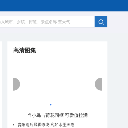
高清图集
当小鸟与荷花同框 可爱值拉满
贵阳雨后晨雾缭绕 宛如水墨画卷