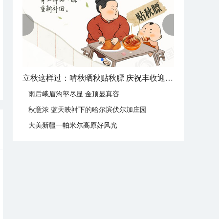
立秋这样过：啃秋晒秋贴秋膘 庆祝丰收迎秋来
雨后峨眉沟壑尽显 金顶显真容
秋意浓 蓝天映衬下的哈尔滨伏尔加庄园
大美新疆—帕米尔高原好风光