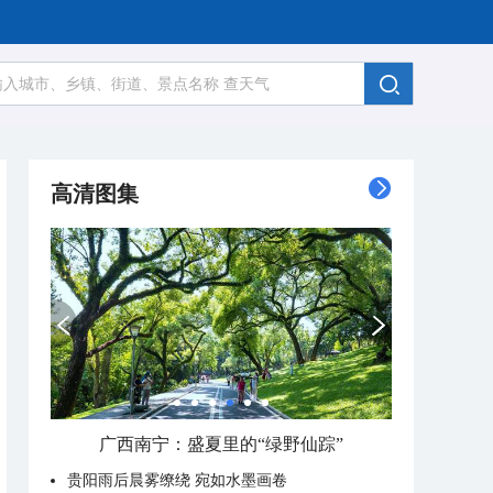
高清图集
广西南宁：盛夏里的“绿野仙踪”
贵阳雨后晨雾缭绕 宛如水墨画卷