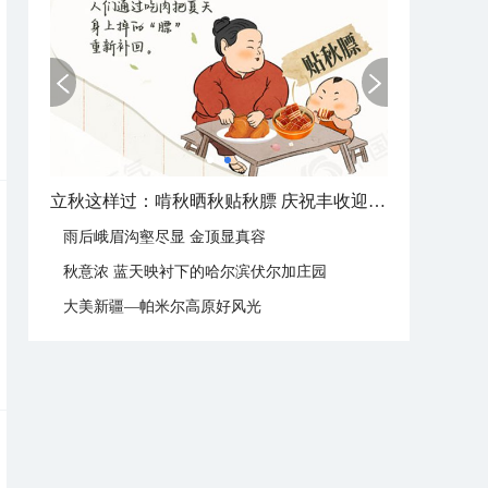
立秋这样过：啃秋晒秋贴秋膘 庆祝丰收迎秋来
雨后峨眉沟壑尽显 金顶显真容
秋意浓 蓝天映衬下的哈尔滨伏尔加庄园
大美新疆—帕米尔高原好风光