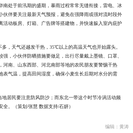
华南处于前汛期的盛期，暴雨过程常常无缝衔接，雷电、冰
小伙伴要关注最新天气预报，避免在强降雨或强对流时段外
离活动板房、灯箱、广告牌等搭建物，并快速躲入室内庇护
多，天气还越发干热，35℃以上的高温天气也开始露头。
较强，小伙伴防晒措施要做足，出行尽量戴上墨镜、口罩、
，河南、山东西部、河北南部等地的农民朋友要警惕干热
地表气温，提高田间湿度，确保小麦生长后期对水分的需
当地居民要注意防风防沙；而东北一带这个时节冷涡活动频
全。（策划/张慧 数据支持/石妍）
编辑：黄涛