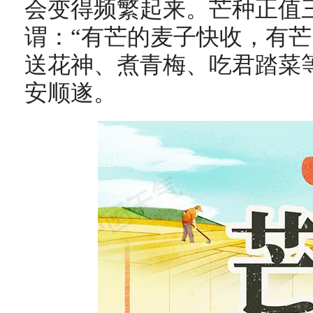
会变得频繁起来。芒种正值
谓：“有芒的麦子快收，有芒
送花神、煮青梅、吃君踏菜
安顺遂。