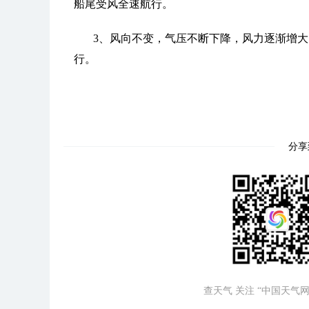
船尾受风全速航行。
3、风向不变，气压不断下降，风力逐渐增
行。
分享
查天气 关注 “中国天气网