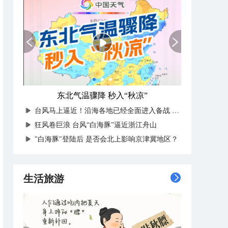
东北气温骤降 秒入“秋凉”
台风马上逼近！沿海各地已经全面进入备战状态
狂风卷巨浪 台风“白海豚”逼近浙江舟山
"白海豚"登陆后 是否会北上影响京津冀地区？
生活旅游