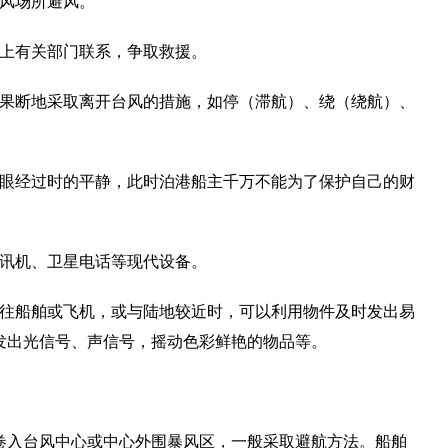
避风场所避风。
岸上有关部门联系，争取救援。
速果断地采取离开台风的措施，如停（滞航）、绕（绕航）、
风眼经过时的平静，此时泊港船主千万不能为了保护自己的财
通讯机、卫星电话等现代设备。
过往船舶或飞机，或与陆地较近时，可以利用物件及时发出易
，发出光信号、声信号，摇动色彩鲜艳的物品等。
卷入台风中心或中心外围暴风区，一般采取避航方法。船舶