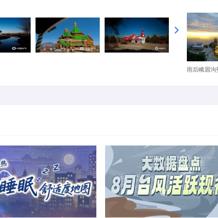
雨后峨眉沟壑