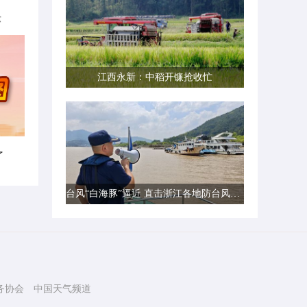
律
江西永新：中稻开镰抢收忙
了
台风“白海豚”逼近 直击浙江各地防台风一线现场
务协会
中国天气频道