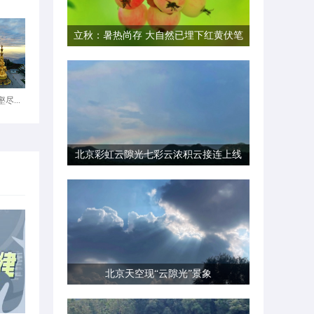
立秋：暑热尚存 大自然已埋下红黄伏笔
尽...
北京彩虹云隙光七彩云浓积云接连上线
北京天空现“云隙光”景象