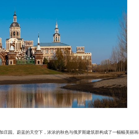
伏尔加庄园。蔚蓝的天空下，浓浓的秋色与俄罗斯建筑群构成了一幅幅美丽画