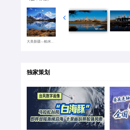
大美新疆—帕米...
独家策划