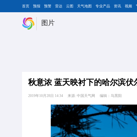
首页
预报
预警
雷达
云图
天气地图
专业产品
资讯
视频
图片
秋意浓 蓝天映衬下的哈尔滨伏
2019年10月28日 14:34
来源: 中国天气网
编辑：马黑阳