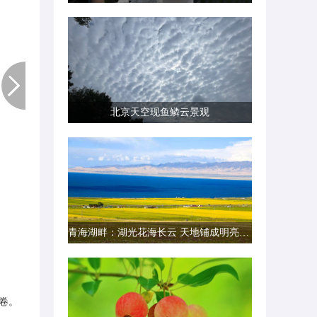
北京天空现鱼鳞云景观
青海湖畔：湖光花海长云 天地铺成明亮画卷
卷。