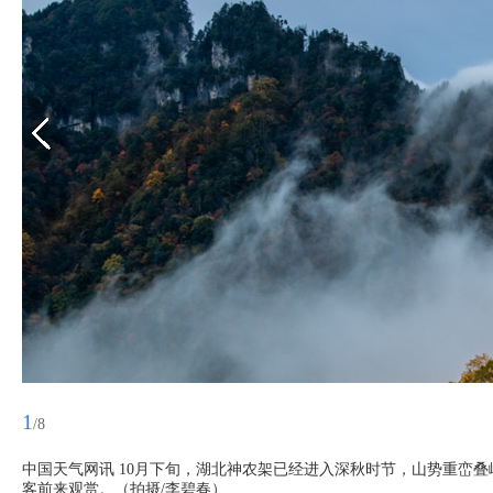
1
/8
中国天气网讯 10月下旬，湖北神农架已经进入深秋时节，山势重峦
客前来观赏。（拍摄/李碧春）