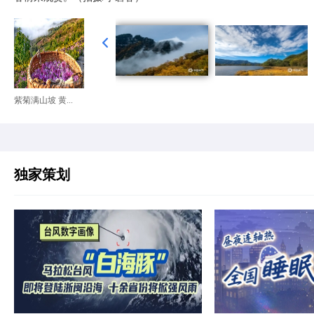
紫菊满山坡 黄...
独家策划