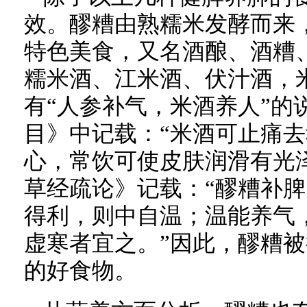
效。醪糟由熟糯米发酵而来
特色美食，又名酒酿、酒糟
糯米酒、江米酒、伏汁酒，
有“人参补气，米酒养人”的
目》中记载：“米酒可止痛
心，常饮可使皮肤润滑有光
草经疏论》记载：“醪糟补
得利，则中自温；温能养气
虚寒者宜之。”因此，醪糟
的好食物。