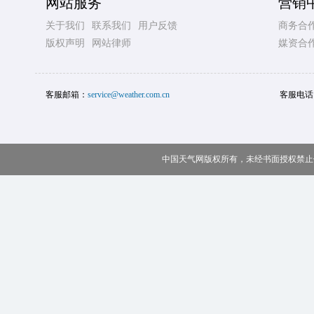
网站服务
营销
关于我们
联系我们
用户反馈
商务合
版权声明
网站律师
媒资合
客服邮箱：
service@weather.com.cn
客服电话
中国天气网版权所有，未经书面授权禁止使用 