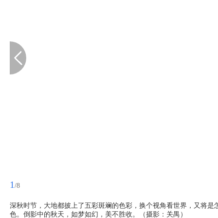
1
/8
​深秋时节，大地都披上了五彩斑斓的色彩，换个视角看世界，又将是
色。倒影中的秋天，如梦如幻，美不胜收。（摄影：关禺）