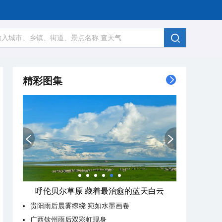
精彩图集
呼伦贝尔草原 藏着最治愈的蓝天白云
贵阳雨后晨雾缭绕 宛如水墨画卷
广西钦州雨后双彩虹现身