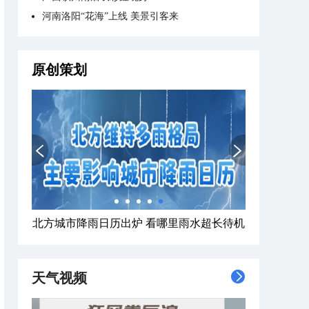
河南洛阳“花海”上线 美景引客来
原创策划
北方城市降雨日历出炉 看哪里雨水超长待机
天气视频