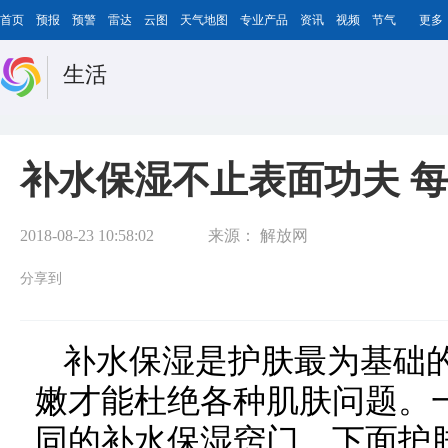
首页
预报
预警
雷达
云图
天气地图
专业产品
资讯
视频
节气
更多
生活
补水保湿不止表面功夫 
2018-08-23 10:58:02
来源：
解放网
分享到
补水保湿是护肤最为基础
嫩才能杜绝各种肌肤问题。
同的补水保湿窍门，下面护