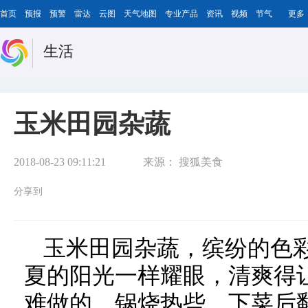
首页
预报
预警
雷达
云图
天气地图
专业产品
资讯
视频
节气
更多
生活
玉米田园杂蔬
2018-08-23 09:11:21
来源：
搜狐美食
分享到
玉米田园杂蔬，缤纷的色
夏的阳光一样耀眼，清爽得
难做的，锅烧热些，下菜后