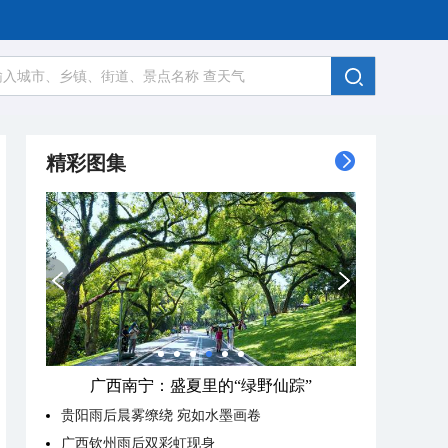
精彩图集
广西南宁：盛夏里的“绿野仙踪”
贵阳雨后晨雾缭绕 宛如水墨画卷
广西钦州雨后双彩虹现身