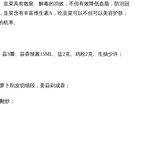
。韭菜具有散瘀、解毒的功效，不但有效降低血脂，防治冠
，韭菜含有丰富维生素A，吃韭菜可以不但可以美容护肤，
的机率。
克、蒜3瓣、蒜蓉辣酱15ML、盐2克、鸡粉2克、生抽少许；
胡萝卜削皮切细段，姜蒜剁成蓉；
干翻炒；