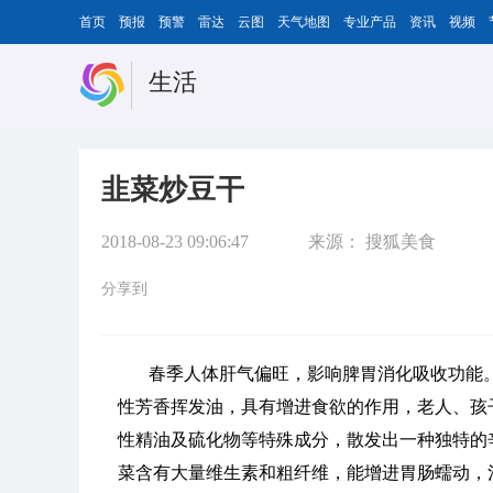
首页
预报
预警
雷达
云图
天气地图
专业产品
资讯
视频
生活
韭菜炒豆干
2018-08-23 09:06:47
来源：
搜狐美食
分享到
春季人体肝气偏旺，影响脾胃消化吸收功能
性芳香挥发油，具有增进食欲的作用，老人、孩
性精油及硫化物等特殊成分，散发出一种独特的
菜含有大量维生素和粗纤维，能增进胃肠蠕动，