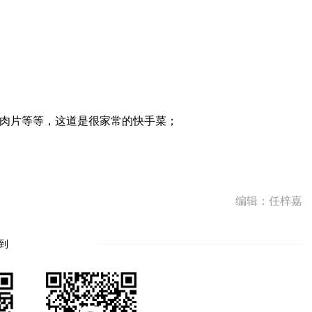
者肉片等等，这道是很家常的快手菜；
编辑：任梓嘉
到