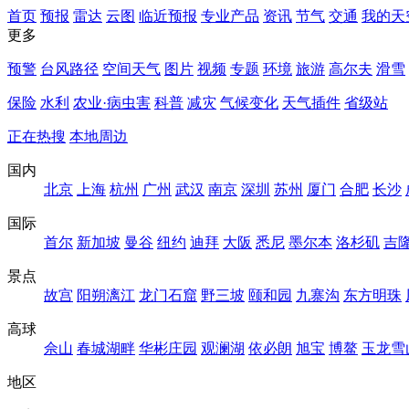
首页
预报
雷达
云图
临近预报
专业产品
资讯
节气
交通
我的天
更多
预警
台风路径
空间天气
图片
视频
专题
环境
旅游
高尔夫
滑雪
保险
水利
农业·病虫害
科普
减灾
气候变化
天气插件
省级站
正在热搜
本地周边
国内
北京
上海
杭州
广州
武汉
南京
深圳
苏州
厦门
合肥
长沙
国际
首尔
新加坡
曼谷
纽约
迪拜
大阪
悉尼
墨尔本
洛杉矶
吉
景点
故宫
阳朔漓江
龙门石窟
野三坡
颐和园
九寨沟
东方明珠
高球
佘山
春城湖畔
华彬庄园
观澜湖
依必朗
旭宝
博鳌
玉龙雪
地区