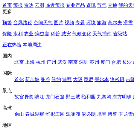
首页
预报
雷达
云图
临近预报
专业产品
资讯
节气
交通
我的天
更多
预警
台风路径
空间天气
图片
视频
专题
环境
旅游
高尔夫
滑雪
保险
水利
农业·病虫害
科普
减灾
气候变化
天气插件
省级站
正在热搜
本地周边
国内
北京
上海
杭州
广州
武汉
南京
深圳
苏州
厦门
合肥
长沙
国际
首尔
新加坡
曼谷
纽约
迪拜
大阪
悉尼
墨尔本
洛杉矶
吉
景点
故宫
阳朔漓江
龙门石窟
野三坡
颐和园
九寨沟
东方明珠
高球
佘山
春城湖畔
华彬庄园
观澜湖
依必朗
旭宝
博鳌
玉龙雪
地区