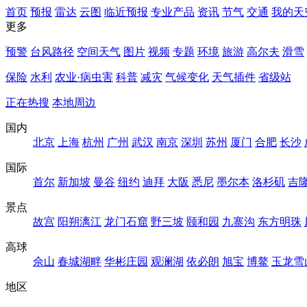
首页
预报
雷达
云图
临近预报
专业产品
资讯
节气
交通
我的天
更多
预警
台风路径
空间天气
图片
视频
专题
环境
旅游
高尔夫
滑雪
保险
水利
农业·病虫害
科普
减灾
气候变化
天气插件
省级站
正在热搜
本地周边
国内
北京
上海
杭州
广州
武汉
南京
深圳
苏州
厦门
合肥
长沙
国际
首尔
新加坡
曼谷
纽约
迪拜
大阪
悉尼
墨尔本
洛杉矶
吉
景点
故宫
阳朔漓江
龙门石窟
野三坡
颐和园
九寨沟
东方明珠
高球
佘山
春城湖畔
华彬庄园
观澜湖
依必朗
旭宝
博鳌
玉龙雪
地区