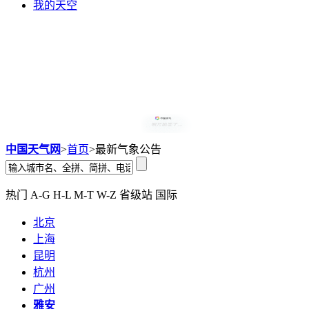
我的天空
40张图唤起80后童
中国天气网
>
首页
>最新气象公告
真正能直达我们内心
远是与成长经历重合
回忆。
热门
A-G
H-L
M-T
W-Z
省级站
国际
北京
上海
昆明
杭州
广州
雅安