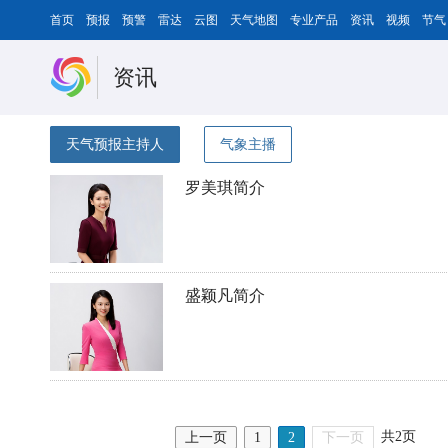
首页
预报
预警
雷达
云图
天气地图
专业产品
资讯
视频
节气
资讯
天气预报主持人
气象主播
罗美琪简介
盛颖凡简介
共2页
上一页
1
2
下一页