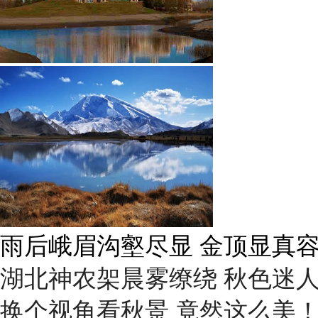
雨后峨眉沟壑尽显 金顶显真
湖北神农架晨雾缭绕 秋色迷
换个视角看秋景 竟然这么美