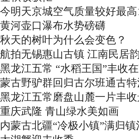
今明天京城空气质量较好最高1
黄河壶口瀑布水势磅礴
秋天的树叶为什么会变色？
航拍无锡惠山古镇 江南民居
黑龙江五常 “水稻王国”丰收
蒙古野驴群回归古尔班通古特
黑龙江五常磨盘山麓一片丰收
重庆武隆 青山绿水美如画
内蒙古北疆“冷极小镇”满归