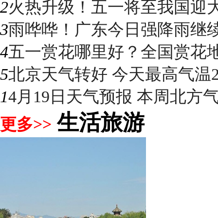
2
火热升级！五一将至我国迎大升
3
雨哗哗！广东今日强降雨继续“控
4
五一赏花哪里好？全国赏花地图
5
北京天气转好 今天最高气温2
1
4月19日天气预报 本周北方气温
生活旅游
更多>>