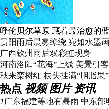
呼伦贝尔草原 藏着最治愈的
贵阳雨后晨雾缭绕 宛如水墨
广西钦州雨后双彩虹现身
河南洛阳“花海”上线 美景引
秋来栾树红 枝头挂满“胭脂果”
热点
视频
图片
资讯
1
广东福建等地有暴雨 中东部明