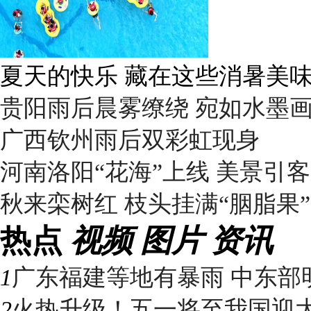
广西南宁：盛夏里的“绿野仙踪
贵阳雨后晨雾缭绕 宛如水墨
广西钦州雨后双彩虹现身
河南洛阳“花海”上线 美景引
秋来栾树红 枝头挂满“胭脂果”
热点
视频
图片
资讯
1
广东福建等地有暴雨 中东部明
2
火热升级！五一将至我国迎大升