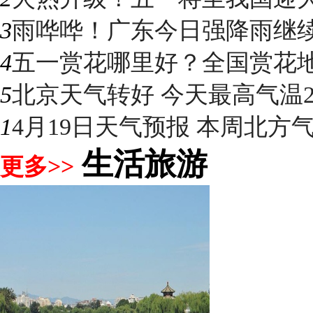
3
雨哗哗！广东今日强降雨继续“控
4
五一赏花哪里好？全国赏花地图
5
北京天气转好 今天最高气温2
1
4月19日天气预报 本周北方气温
生活旅游
更多>>