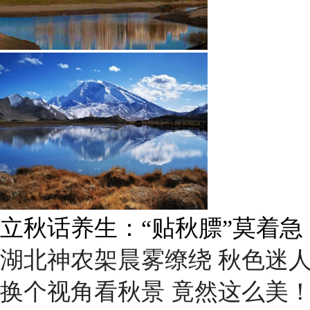
立秋话养生：“贴秋膘”莫着急
湖北神农架晨雾缭绕 秋色迷
换个视角看秋景 竟然这么美