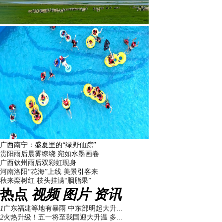
广西南宁：盛夏里的“绿野仙踪”
贵阳雨后晨雾缭绕 宛如水墨画卷
广西钦州雨后双彩虹现身
河南洛阳“花海”上线 美景引客来
秋来栾树红 枝头挂满“胭脂果”
热点
视频
图片
资讯
1
广东福建等地有暴雨 中东部明起大升...
2
火热升级！五一将至我国迎大升温 多...