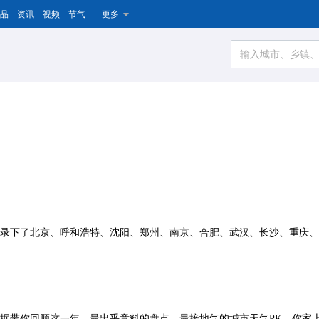
品
资讯
视频
节气
更多
，记录下了北京、呼和浩特、沈阳、郑州、南京、合肥、武汉、长沙、重庆
大数据带你回顾这一年，最出乎意料的盘点，最接地气的城市天气PK，你家