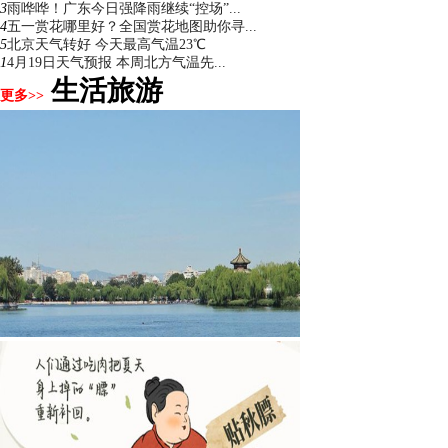
3
雨哗哗！广东今日强降雨继续“控场”...
4
五一赏花哪里好？全国赏花地图助你寻...
5
北京天气转好 今天最高气温23℃
1
4月19日天气预报 本周北方气温先...
生活旅游
更多>>