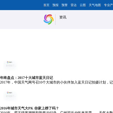
首页
预报
预警
雷达
云图
天气地图
专业产
资讯
年终盘点：2017十大城市蓝天日记
2017年，中国天气网号召10个大城市的小伙伴加入蓝天日记拍摄计划
2016年城市天气大PK 你家上榜了吗？
2016年，霸王级寒潮频刷新最冷纪录，广州迎近49年来首雪……天气