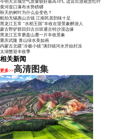
今明天京城空气质量较好最高18℃ 适宜出游观赏红叶
黄河壶口瀑布水势磅礴
秋天的树叶为什么会变色？
航拍无锡惠山古镇 江南民居韵味十足
黑龙江五常 “水稻王国”丰收在望景象醉游人
蒙古野驴群回归古尔班通古特沙漠边缘
黑龙江五常磨盘山麓一片丰收景象
重庆武隆 青山绿水美如画
内蒙古北疆“冷极小镇”满归镇河水开始封冻
太湖蟹迎丰收季
相关新闻
高清图集
更多>>