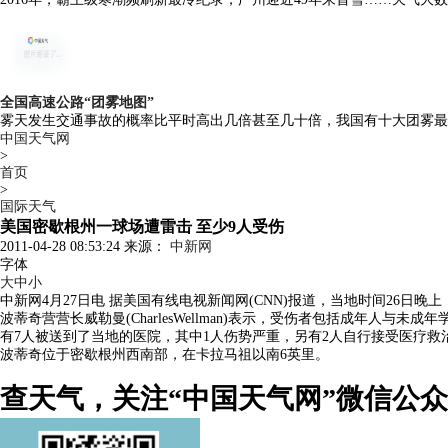
全国高速公路“团雾地图”
雾天发生交通事故的概率比平时高出几倍甚至几十倍，我国有十大团雾最
中国天气网
>
首页
>
国际天气
美国密歇根州一球场遭雷击 至少9人受伤
2011-04-28 08:53:24 来源：
中新网
字体
大
中
小
中新网4月27日电 据美国有线电视新闻网(CNN)报道，当地时间26
波蒂奇营营长威勒曼(CharlesWellman)表示，受伤者包括成年人与未成年
有7人被送到了当地的医院，其中1人伤势严重，另有2人自行接受医疗救
波蒂奇位于密歇根州西南部，在卡拉马祖以南6英里。
查天气，关注“中国天气网”微信公