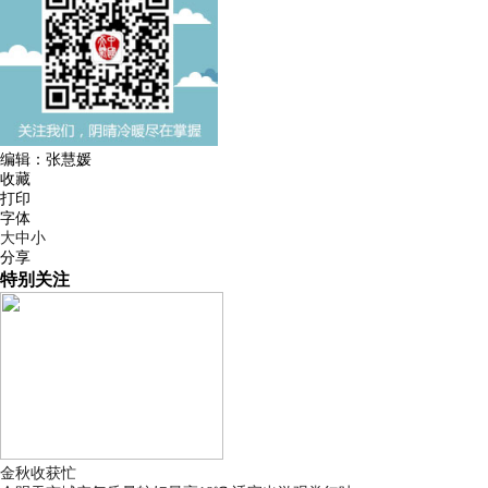
编辑：张慧媛
收藏
打印
字体
大
中
小
分享
特别关注
金秋收获忙