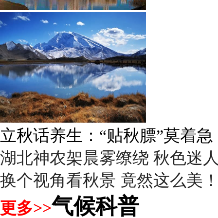
雨后峨眉沟壑尽显 金顶显真
湖北神农架晨雾缭绕 秋色迷
换个视角看秋景 竟然这么美
气候科普
更多>>