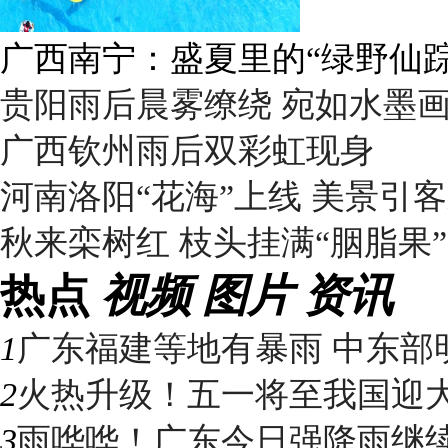
广西南宁：盛夏里的“绿野仙踪
贵阳雨后晨雾缭绕 宛如水墨
广西钦州雨后双彩虹现身
河南洛阳“花海”上线 美景引
秋来栾树红 枝头挂满“胭脂果”
热点
视频
图片
资讯
1
广东福建等地有暴雨 中东部明
2
火热升级！五一将至我国迎大升
3
雨哗哗！广东今日强降雨继续“控