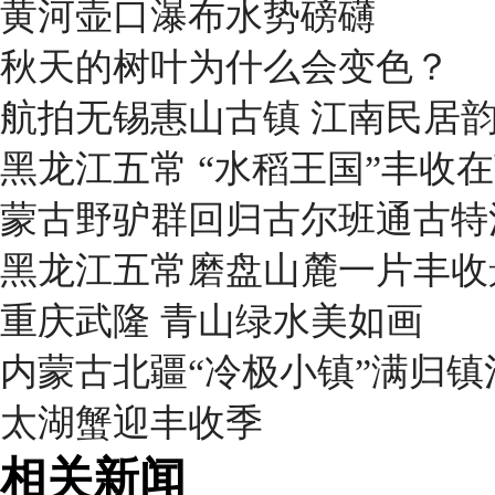
黄河壶口瀑布水势磅礴
秋天的树叶为什么会变色？
航拍无锡惠山古镇 江南民居
黑龙江五常 “水稻王国”丰收
蒙古野驴群回归古尔班通古特
黑龙江五常磨盘山麓一片丰收
重庆武隆 青山绿水美如画
内蒙古北疆“冷极小镇”满归
太湖蟹迎丰收季
相关新闻