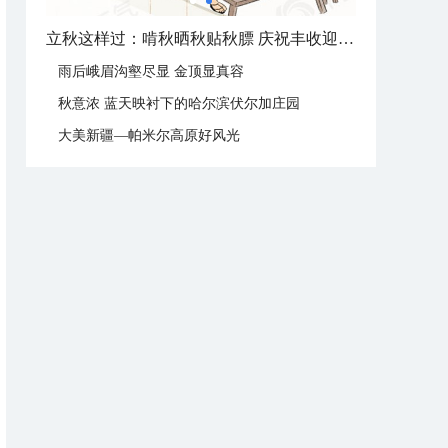
立秋这样过：啃秋晒秋贴秋膘 庆祝丰收迎秋来
雨后峨眉沟壑尽显 金顶显真容
秋意浓 蓝天映衬下的哈尔滨伏尔加庄园
大美新疆—帕米尔高原好风光