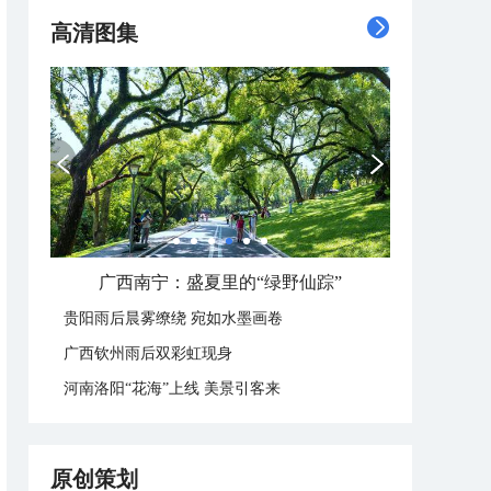
高清图集
广西南宁：盛夏里的“绿野仙踪”
贵阳雨后晨雾缭绕 宛如水墨画卷
广西钦州雨后双彩虹现身
河南洛阳“花海”上线 美景引客来
原创策划