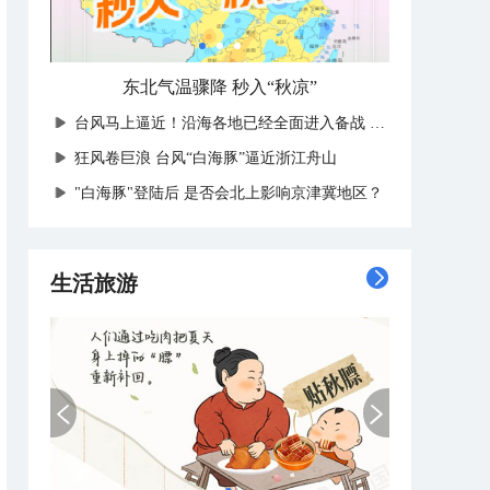
东北气温骤降 秒入“秋凉”
台风马上逼近！沿海各地已经全面进入备战状态
狂风卷巨浪 台风“白海豚”逼近浙江舟山
"白海豚"登陆后 是否会北上影响京津冀地区？
生活旅游