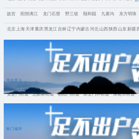
故宫
阳朔漓江
龙门石窟
野三坡
颐和园
九寨沟
东方明珠
北京
上海
天津
重庆
黑龙江
吉林
辽宁
内蒙古
河北
山西
陕西
山东
新疆
涿州
涿鹿
太原
石家庄
香河
三河
张家口
沧州
天津
唐山
保定
廊坊
周边
周边景点
安定门街道
北新桥街道
朝阳门街道
崇文门外街道
东花市街道
热门城市
曼谷
东京
首尔
吉隆坡
新加坡
巴黎
罗马
伦敦
雅典