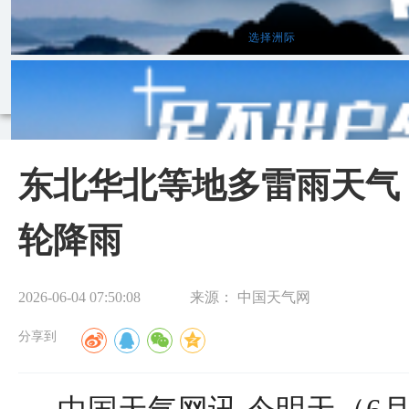
尔本
惠灵顿
奥克兰
苏瓦
开罗
内罗毕
开普敦
维多利亚
亚洲
欧洲
北美洲
南美洲
非洲
大洋洲
选择洲际
东北华北等地多雷雨天气
轮降雨
2026-06-04 07:50:08
来源：
中国天气网
分享到