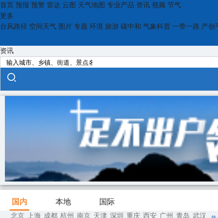
首页
预报
预警
雷达
云图
天气地图
专业产品
资讯
视频
节气
更多
台风路径
空间天气
图片
专题
环境
旅游
碳中和
气象科普
一带一路
产创
资讯
国内
本地
国际
北京
上海
成都
杭州
南京
天津
深圳
重庆
西安
广州
青岛
武汉
热