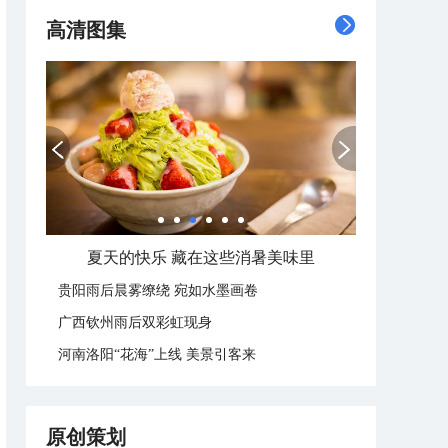
高清图集
夏天的快乐 藏在这些消暑美味里
贵阳雨后晨雾缭绕 宛如水墨画卷
广西钦州雨后双彩虹现身
河南洛阳“花海”上线 美景引客来
原创策划