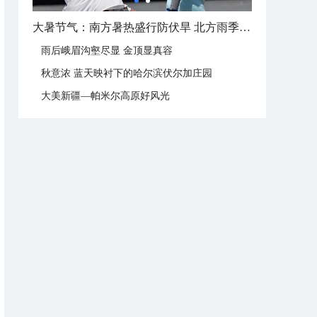
大暑节气：南方暑热盛行防伏旱 北方雨季陆续开启
雨后峨眉沟壑尽显 金顶显真容
秋意浓 蓝天映衬下的哈尔滨伏尔加庄园
大美新疆—帕米尔高原好风光