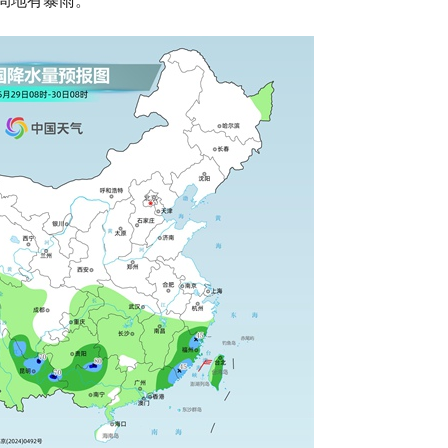
局地有暴雨
。