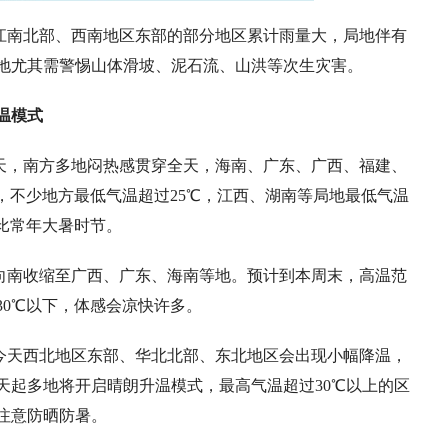
江南北部、西南地区东部的部分地区累计雨量大，局地伴有
地尤其需警惕山体滑坡、泥石流、山洪等次生灾害。
温模式
天，南方多地闷热感贯穿全天，海南、广东、广西、福建、
，不少地方最低气温超过25℃，江西、湖南等局地最低气温
比常年大暑时节。
向南收缩至广西、广东、海南等地。预计到本周末，高温范
30℃以下，体感会凉快许多。
今天西北地区东部、华北北部、东北地区会出现小幅降温，
天起多地将开启晴朗升温模式，最高气温超过30℃以上的区
注意防晒防暑。