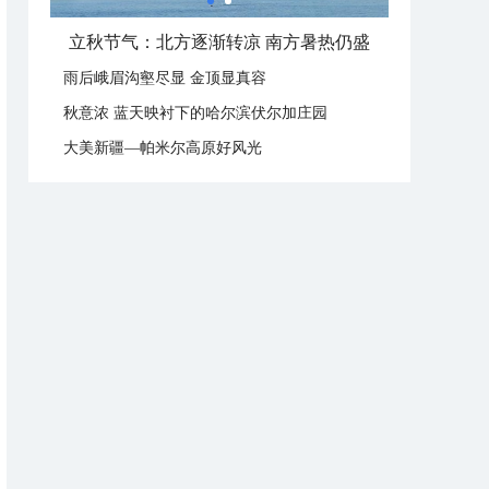
立秋节气：北方逐渐转凉 南方暑热仍盛
雨后峨眉沟壑尽显 金顶显真容
秋意浓 蓝天映衬下的哈尔滨伏尔加庄园
大美新疆—帕米尔高原好风光