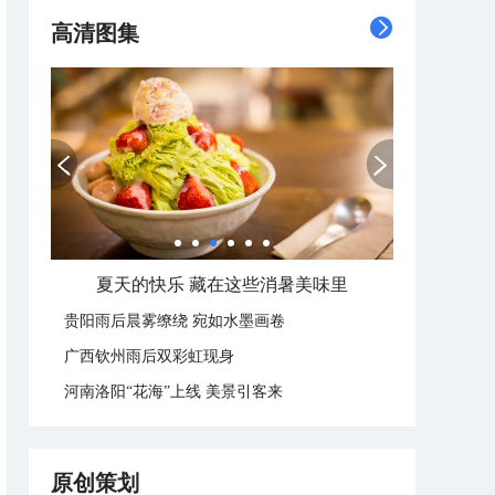
高清图集
夏天的快乐 藏在这些消暑美味里
贵阳雨后晨雾缭绕 宛如水墨画卷
广西钦州雨后双彩虹现身
河南洛阳“花海”上线 美景引客来
原创策划