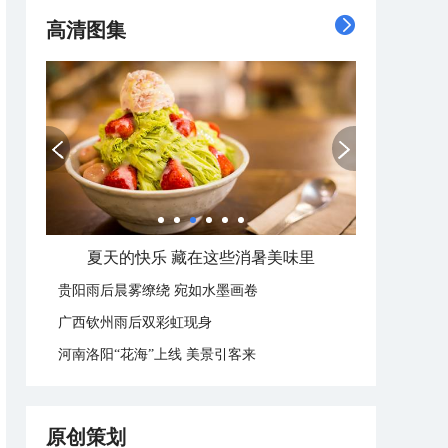
高清图集
夏天的快乐 藏在这些消暑美味里
贵阳雨后晨雾缭绕 宛如水墨画卷
广西钦州雨后双彩虹现身
河南洛阳“花海”上线 美景引客来
原创策划