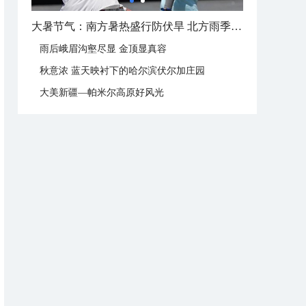
大暑节气：南方暑热盛行防伏旱 北方雨季陆续开启
雨后峨眉沟壑尽显 金顶显真容
秋意浓 蓝天映衬下的哈尔滨伏尔加庄园
大美新疆—帕米尔高原好风光