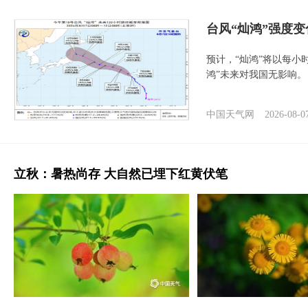
台风“灿鸿”强度
预计，“灿鸿”将以每小
鸿”未来对我国无影响。
中国天气网
2026-08-0
立秋：暑热尚存 大自然已埋下红黄伏笔