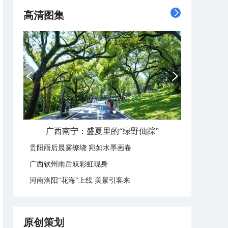
高清图集
广西南宁：盛夏里的“绿野仙踪”
贵阳雨后晨雾缭绕 宛如水墨画卷
广西钦州雨后双彩虹现身
河南洛阳“花海”上线 美景引客来
原创策划