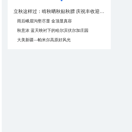
立秋这样过：啃秋晒秋贴秋膘 庆祝丰收迎秋来
雨后峨眉沟壑尽显 金顶显真容
秋意浓 蓝天映衬下的哈尔滨伏尔加庄园
大美新疆—帕米尔高原好风光