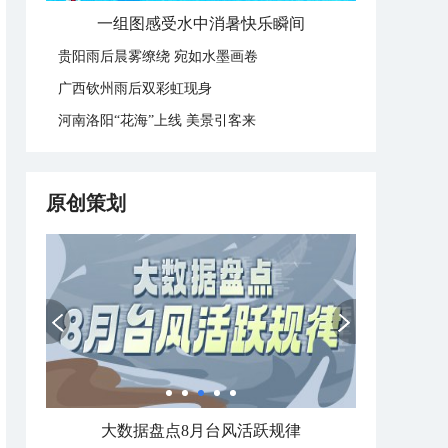
一组图感受水中消暑快乐瞬间
贵阳雨后晨雾缭绕 宛如水墨画卷
广西钦州雨后双彩虹现身
河南洛阳“花海”上线 美景引客来
原创策划
大数据盘点8月台风活跃规律