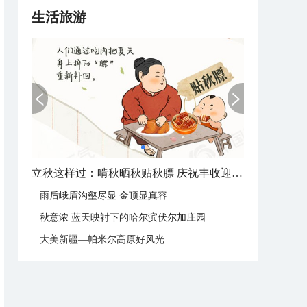
生活旅游
立秋这样过：啃秋晒秋贴秋膘 庆祝丰收迎秋来
雨后峨眉沟壑尽显 金顶显真容
秋意浓 蓝天映衬下的哈尔滨伏尔加庄园
大美新疆—帕米尔高原好风光