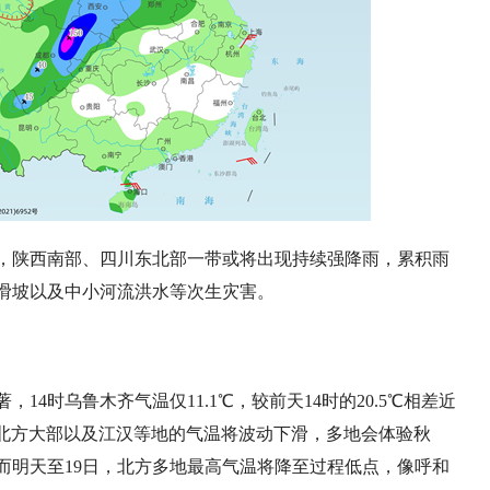
，陕西南部、四川东北部一带或将出现持续强降雨，累积雨
滑坡以及中小河流洪水等次生灾害。
4时乌鲁木齐气温仅11.1℃，较前天14时的20.5℃相差近
，北方大部以及江汉等地的气温将波动下滑，多地会体验秋
而明天至19日，北方多地最高气温将降至过程低点，像呼和