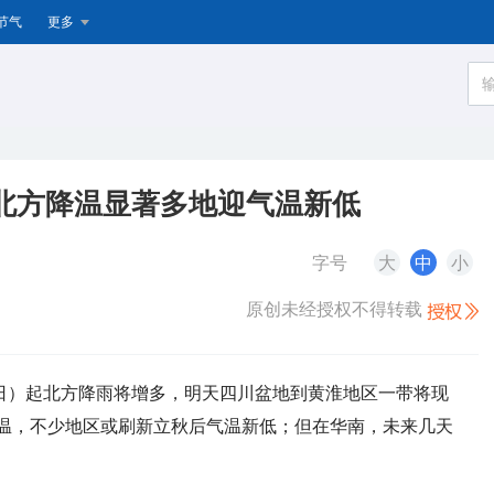
节气
更多
北方降温显著多地迎气温新低
字号
大
中
小
原创未经授权不得转载
5日）起北方降雨将增多，明天
四川盆地
到
黄淮地区
一带将现
温，不少地区或刷新立秋后气温新低；但在华南，未来几天