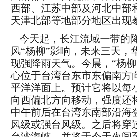
西部、江苏中部及河北中部
天津北部等地部分地区出现
今天起，长江流域一带的
风“杨柳”影响，未来三天，
现强降雨天气。今晨，“杨柳
心位于台湾台东市
东偏南方
平洋洋面上。
预计它
将以每
向
西
偏
北
方向移动，强度还
中午前后
在台湾东南部沿海
风级或强台风级。之后将
穿
台湾海峡，
并将于今天
夜间