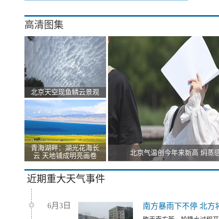
高清图集
北京天空现鱼鳞云景观
青海湖畔：湖光花海长
北京气温创今年来新高 焖蒸
云 天地铺成明亮画卷
近期重大天气事件
6月3日
南方暴雨下不停 北方