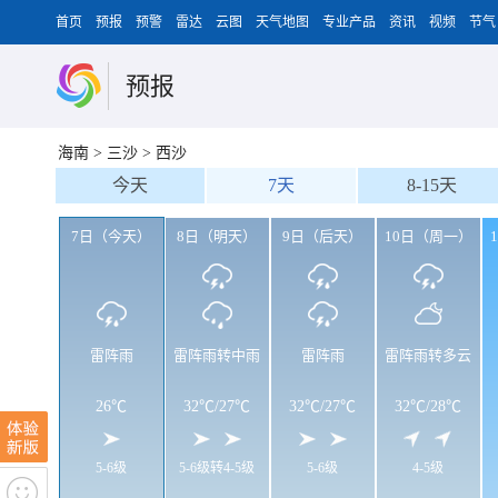
首页
预报
预警
雷达
云图
天气地图
专业产品
资讯
视频
节气
预报
海南
>
三沙
>
西沙
今天
7天
8-15天
7日（今天）
8日（明天）
9日（后天）
10日（周一）
雷阵雨
雷阵雨转中雨
雷阵雨
雷阵雨转多云
26℃
32℃
/
27℃
32℃
/
27℃
32℃
/
28℃
5-6级
5-6级转4-5级
5-6级
4-5级