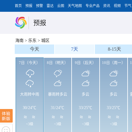
首页
预报
预警
雷达
云图
天气地图
专业产品
资讯
视频
节气
预报
海南
>
乐东
>
城区
今天
7天
8-15天
7日（今天）
8日（明天）
9日（后天）
10日（周一）
大雨转中雨
暴雨转多云
多云
多云
30
/
24℃
31
/
24℃
33
/
25℃
33
/
25℃
<3级
<3级
<3级
<3级