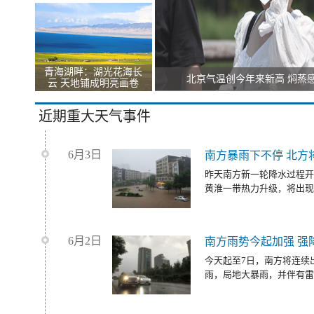
青海湖畔：湖光花海长
北京气温创今年来新高 焖蒸
云 天地铺成明亮画卷
近期重大天气事件
6月3日
南方暴雨下不停 北方
昨天南方新一轮降水过程开
黄淮一带热力升级，将出现
6月2日
南方雨势今起加强 强
今天起至7日，南方将连续
雨，局地大暴雨，并伴有雷