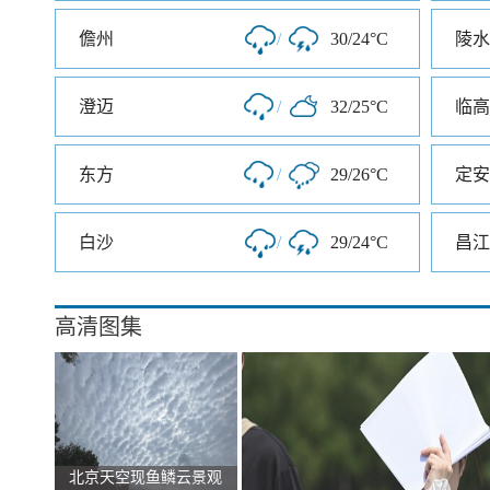
儋州
/
30/24°C
陵水
澄迈
/
32/25°C
临高
东方
/
29/26°C
定安
白沙
/
29/24°C
昌江
高清图集
北京天空现鱼鳞云景观