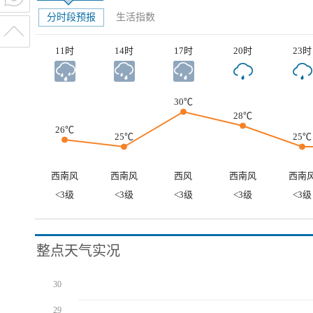
分时段预报
生活指数
11时
14时
17时
20时
23时
30℃
28℃
26℃
25℃
25℃
西南风
西南风
西风
西南风
西南
<3级
<3级
<3级
<3级
<3级
整点天气实况
30
29