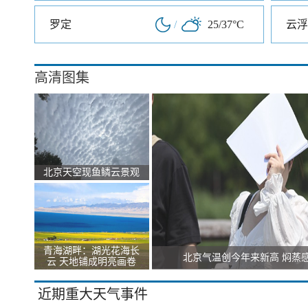
罗定
/
25/37°C
云浮
高清图集
北京天空现鱼鳞云景观
青海湖畔：湖光花海长
北京气温创今年来新高 焖蒸
云 天地铺成明亮画卷
近期重大天气事件