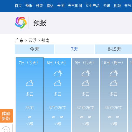
首页
预报
预警
雷达
云图
天气地图
专业产品
资讯
视频
节气
预报
广东
>
云浮
>
郁南
今天
7天
8-15天
7日（今天）
8日（明天）
9日（后天）
10日（周一）
多云
多云
多云
多云
25℃
37℃
/
26℃
37℃
/
26℃
36℃
/
26℃
<3级
<3级
<3级
<3级