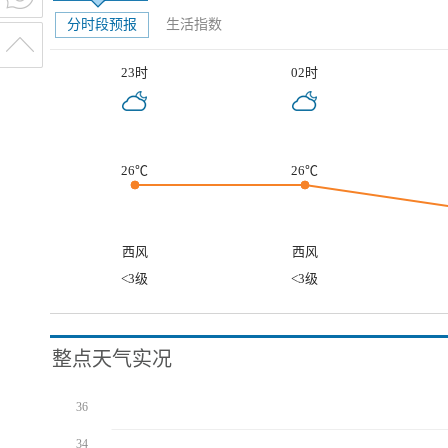
分时段预报
生活指数
23时
02时
26℃
26℃
西风
西风
<3级
<3级
整点天气实况
36
34