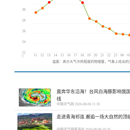
30
28
26
24
22
11
12
13
14
15
16
17
18
19
20
21
22
23
00
0
℃
温度：表示大气冷热程度的物理量，气象上给出的温
直奔华东沿海！台风白海豚影响我国
线
中国天气网 2026-08-06 11:30
走进青海祁连 邂逅一场大自然的顶
中国天气网青海站 2026-08-06 10:26