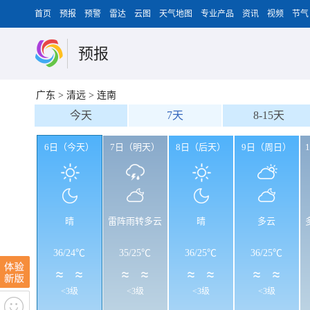
首页
预报
预警
雷达
云图
天气地图
专业产品
资讯
视频
节气
预报
广东
>
清远
>
连南
今天
7天
8-15天
6日（今天）
7日（明天）
8日（后天）
9日（周日）
晴
雷阵雨转多云
晴
多云
36
/
24℃
35
/
25℃
36
/
25℃
36
/
25℃
<3级
<3级
<3级
<3级