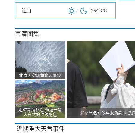
连山
/
35/23°C
高清图集
北京天空现鱼鳞云景观
走进青海祁连 邂逅一场
北京气温创今年来新高 焖蒸
大自然的顶级配色
近期重大天气事件