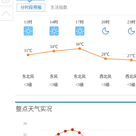
分时段预报
生活指数
11时
14时
17时
20时
23时
36℃
34℃
31℃
28℃
27℃
东北风
东风
东北风
西北风
西北
<3级
<3级
<3级
<3级
<3级
整点天气实况
34
32