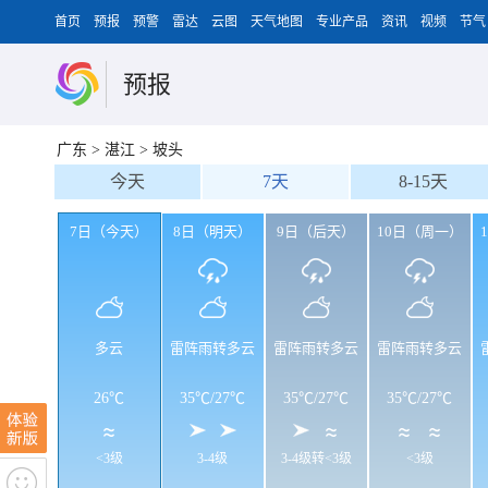
首页
预报
预警
雷达
云图
天气地图
专业产品
资讯
视频
节气
预报
广东
>
湛江
>
坡头
今天
7天
8-15天
7日（今天）
8日（明天）
9日（后天）
10日（周一）
多云
雷阵雨转多云
雷阵雨转多云
雷阵雨转多云
26℃
35℃
/
27℃
35℃
/
27℃
35℃
/
27℃
<3级
3-4级
3-4级转<3级
<3级