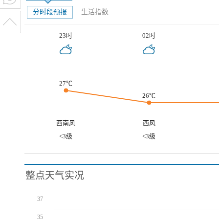
分时段预报
生活指数
23时
02时
27℃
26℃
西南风
西风
<3级
<3级
整点天气实况
37
35