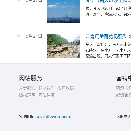
5月28日
冷空气携大风沙尘降温
预计今天（28日）起至月
风、沙尘、降温天气。另外
5月27日
云南局地雨势仍强劲 
今天（27日），南方雨水
强降水。在北方，未来几天
高温出现，周末气温再下降
网站服务
营销
关于我们
联系我们
用户反馈
商务合
版权声明
网站律师
媒资合
客服邮箱：
service@weather.com.cn
客服电话