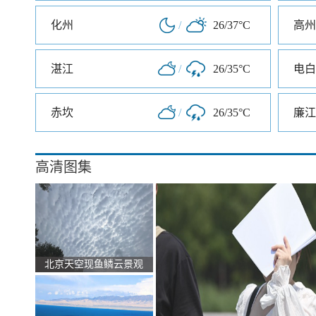
化州
/
26/37°C
高州
湛江
/
26/35°C
电白
赤坎
/
26/35°C
廉江
高清图集
北京天空现鱼鳞云景观