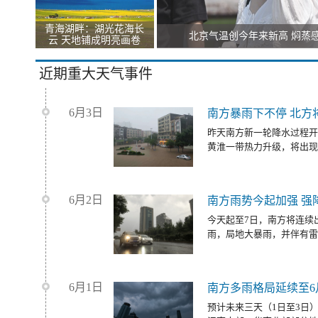
青海湖畔：湖光花海长
北京气温创今年来新高 焖蒸
云 天地铺成明亮画卷
近期重大天气事件
6月3日
南方暴雨下不停 北方
昨天南方新一轮降水过程开
黄淮一带热力升级，将出现
6月2日
南方雨势今起加强 强
今天起至7日，南方将连续
雨，局地大暴雨，并伴有雷
6月1日
南方多雨格局延续至6
预计未来三天（1日至3日