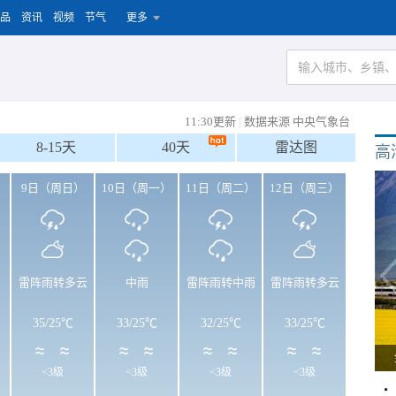
品
资讯
视频
节气
更多
11:30更新
|
数据来源 中央气象台
8-15天
40天
雷达图
高
）
9日（周日）
10日（周一）
11日（周二）
12日（周三）
雷阵雨转多云
中雨
雷阵雨转中雨
雷阵雨转多云
35
/
25℃
33
/
25℃
32
/
25℃
33
/
25℃
<3级
<3级
<3级
<3级