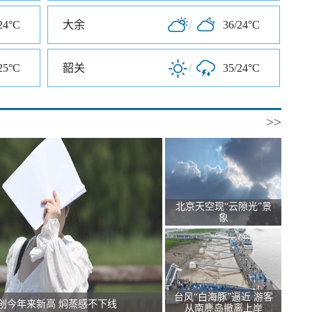
24°C
大余
/
36/24°C
25°C
韶关
/
35/24°C
>>
北京天空现“云隙光”景
象
台风“白海豚”逼近 游客
创今年来新高 焖蒸感不下线
从南麂岛撤离上岸