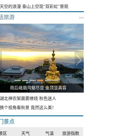
天空的浪漫 泰山上空现“双彩虹”景观
活旅游
>>
秋意浓 蓝天映衬下的哈尔滨伏尔加庄园
湖北神农架晨雾缭绕 秋色迷人
换个视角看秋景 竟然这么美！
门景点
景区
天气
气温
旅游指数