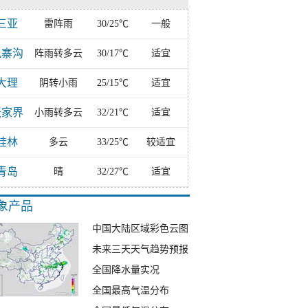
三亚
雷阵雨
30/25℃
一般
九寨沟
阵雨转多云
30/17℃
适宜
大理
阴转小雨
25/15℃
适宜
张家界
小雨转多云
32/21℃
适宜
桂林
多云
33/25℃
较适宜
青岛
晴
32/27℃
适宜
象产品
中国大陆区域彩色云图
未来三天天气趋势预报
全国降水量实况
全国最高气温分布