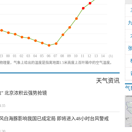
23
00
01
02
03
04
05
06
07
08
09
10
11
12
13
14
(h)
物理量，气象上给出的温度是指离地面1.5米高度上百叶箱中的空气温度。
天气资讯
气
” 北京浓积云强势抢镜
:35
风白海豚影响我国已成定局 即将进入48小时台风警戒
:30