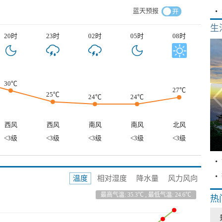
蓝天预报
生
20时
23时
02时
05时
08时
30℃
27℃
25℃
24℃
24℃
西风
西风
南风
南风
北风
<3级
<3级
<3级
<3级
<3级
温度
相对湿度
降水量
风力风向
最高气温: 35.3℃ , 最低气温: 24.6℃
热