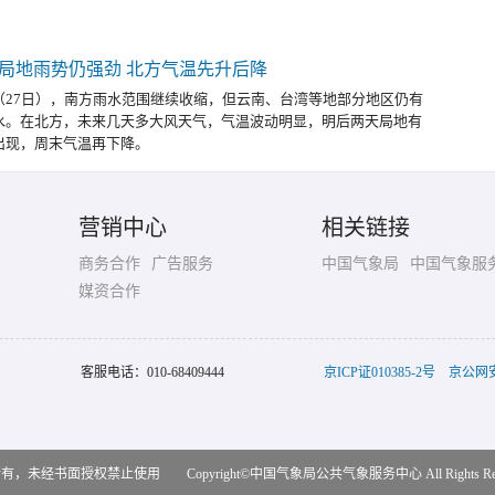
局地雨势仍强劲 北方气温先升后降
（27日），南方雨水范围继续收缩，但云南、台湾等地部分地区仍有
水。在北方，未来几天多大风天气，气温波动明显，明后两天局地有
出现，周末气温再下降。
营销中心
相关链接
商务合作
广告服务
中国气象局
中国气象服
媒资合作
客服电话：
010-68409444
京ICP证010385-2号
京公网安备
，未经书面授权禁止使用 Copyright©
中国气象局公共气象服务中心
All Rights R