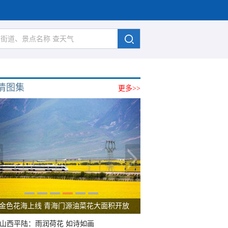
清图集
更多>>
呼伦贝尔草原 藏着最治愈的蓝天白云
山西平陆：雨润荷花 如诗如画