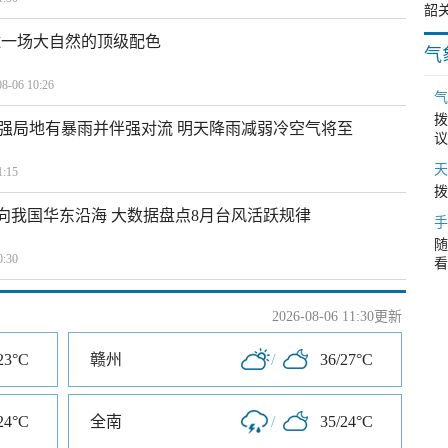
逅一场大自然的顶级配色
气
06 10:26
气
拨
强局地有暴雨并伴强对流 明天降雨减弱冷空气将至
议
天
:15
拨
趋向我国华东沿海 大数据盘点8月台风活跃规律
手
随
:30
看
2026-08-06 11:30更新
23°C
赣州
/
36/27°C
24°C
全南
/
35/24°C