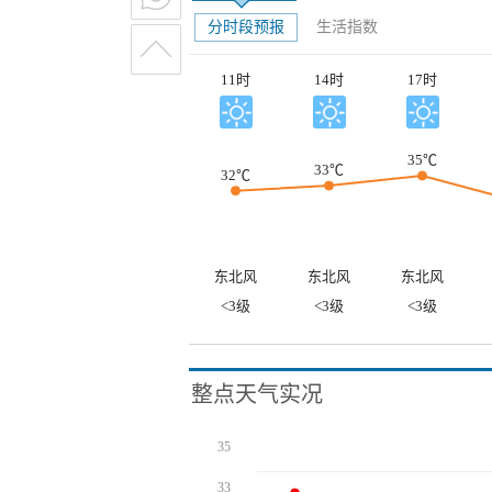
分时段预报
生活指数
11时
14时
17时
35℃
33℃
32℃
东北风
东北风
东北风
<3级
<3级
<3级
整点天气实况
35
33