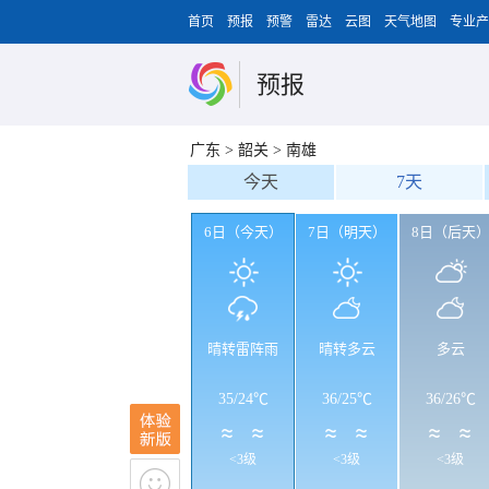
首页
预报
预警
雷达
云图
天气地图
专业产
预报
广东
>
韶关
>
南雄
今天
7天
6日（今天）
7日（明天）
8日（后天
晴转雷阵雨
晴转多云
多云
35
/
24℃
36
/
25℃
36
/
26℃
<3级
<3级
<3级