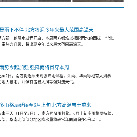
暴雨下不停 北方将迎今年来最大范围高温天
南方新一轮降水过程开启，本周南方都难以摆脱雨水的困扰，华北、
一带热力升级，将出现今年以来最大范围高温天。
雨势今起加强 强降雨将贯穿本周
起至7日，南方将连续出现强降雨过程，江南、华南等地有大到暴
局地大暴雨，并伴有雷暴大风等强对流天气。
多雨格局延续至6月上旬 北方高温卷土重来
未来三天（1日至3日），南方强降雨频繁。6月上旬多雨格局持续，
大部、华南北部部分地区降水量将较常年同期偏多1倍以上。