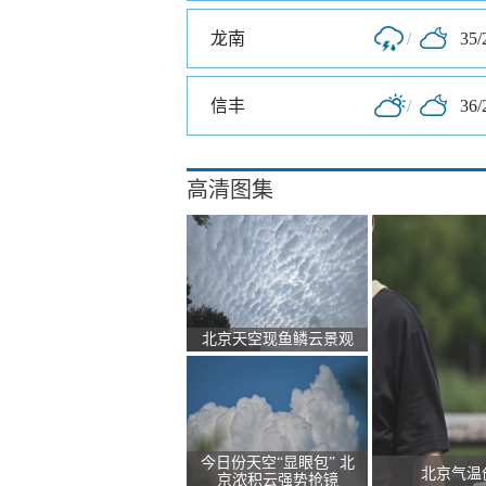
龙南
/
35/
信丰
/
36/
高清图集
北京天空现鱼鳞云景观
今日份天空“显眼包” 北
北京气温
京浓积云强势抢镜