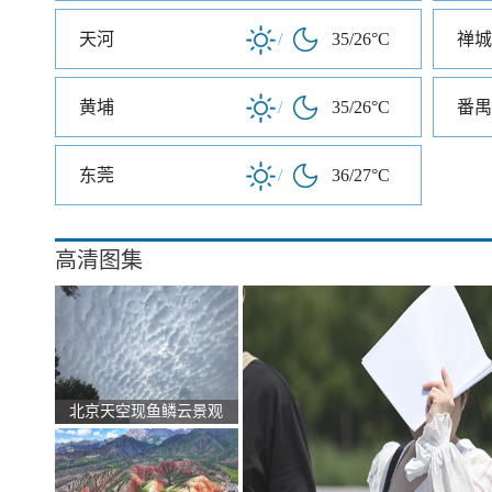
天河
/
35/26°C
禅城
黄埔
/
35/26°C
番禺
东莞
/
36/27°C
高清图集
北京天空现鱼鳞云景观