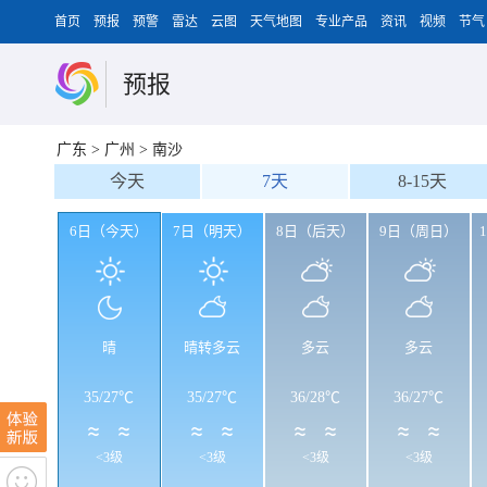
首页
预报
预警
雷达
云图
天气地图
专业产品
资讯
视频
节气
预报
广东
>
广州
>
南沙
今天
7天
8-15天
6日（今天）
7日（明天）
8日（后天）
9日（周日）
晴
晴转多云
多云
多云
35
/
27℃
35
/
27℃
36
/
28℃
36
/
27℃
<3级
<3级
<3级
<3级