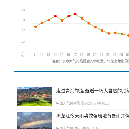
33
31
29
27
25
11
12
13
14
15
16
17
18
19
20
21
22
23
00
0
℃
温度：表示大气冷热程度的物理量，气象上给出的温
走进青海祁连 邂逅一场大自然的顶
中国天气网青海站 2026-08-06 10:26
黑龙江今天雨势较强局地有暴雨并伴
中国天气网 2026-08-06 11:15