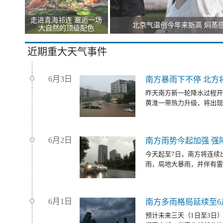
走进青海祁连 邂逅一场
北京气温创今年来新高 焖蒸
大自然的顶级配色
近期重大天气事件
6月3日
南方暴雨下不停 北方
昨天南方新一轮降水过程开
黄淮一带热力升级，将出现
6月2日
南方雨势今起加强 强
今天起至7日，南方将连续
雨，局地大暴雨，并伴有雷
6月1日
南方多雨格局延续至6
预计未来三天（1日至3日