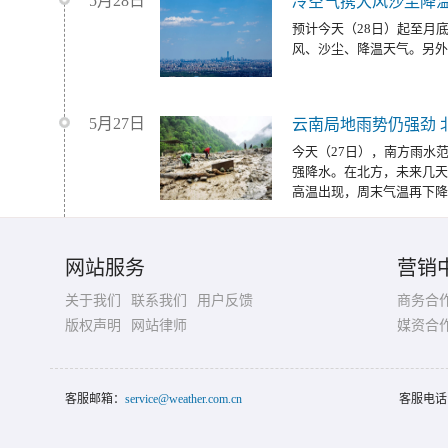
5月28日
冷空气携大风沙尘降温
预计今天（28日）起至月
风、沙尘、降温天气。另外
5月27日
云南局地雨势仍强劲 
今天（27日），南方雨水
强降水。在北方，未来几天
高温出现，周末气温再下降
网站服务
营销
关于我们
联系我们
用户反馈
商务合
版权声明
网站律师
媒资合
客服邮箱：
service@weather.com.cn
客服电话