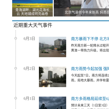
青海湖畔：湖光花海长
北京气温创今年来新高 焖蒸
云 天地铺成明亮画卷
近期重大天气事件
6月3日
南方暴雨下不停 北方
昨天南方新一轮降水过程开
黄淮一带热力升级，将出现
6月2日
南方雨势今起加强 强
今天起至7日，南方将连续
雨，局地大暴雨，并伴有雷
6月1日
南方多雨格局延续至6
预计未来三天（1日至3日