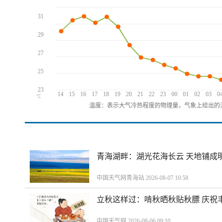
31
29
27
25
23
14
15
16
17
18
19
20
21
22
23
00
01
02
03
0
℃
温度：表示大气冷热程度的物理量，气象上给出的温
青海湖畔：湖光花海长云 天地铺成
中国天气网青海站 2026-08-07 10:58
立秋这样过：啃秋晒秋贴秋膘 庆祝
中国天气网 2026-08-06 09:10