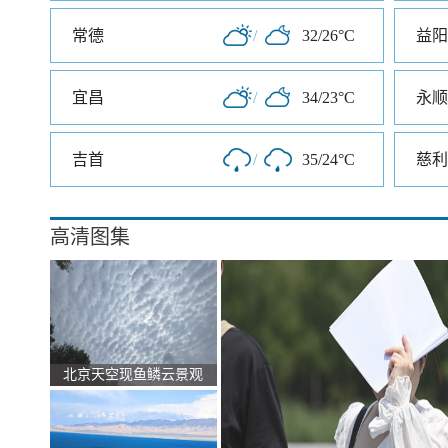
常德
/
32/26°C
益阳
宜昌
/
34/23°C
永顺
吉首
/
35/24°C
慈利
高清图集
北京天空现鱼鳞云景观