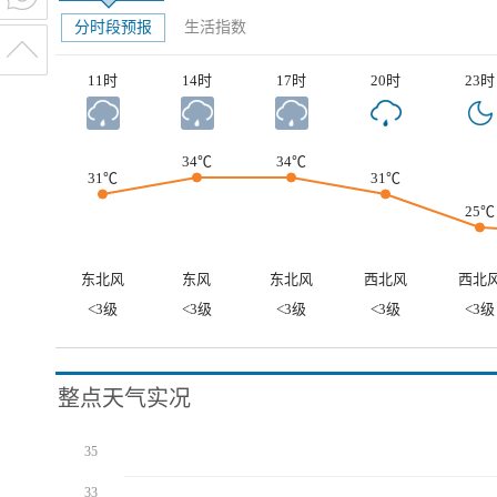
分时段预报
生活指数
11时
14时
17时
20时
23时
34℃
34℃
31℃
31℃
25℃
东北风
东风
东北风
西北风
西北
<3级
<3级
<3级
<3级
<3级
整点天气实况
35
33