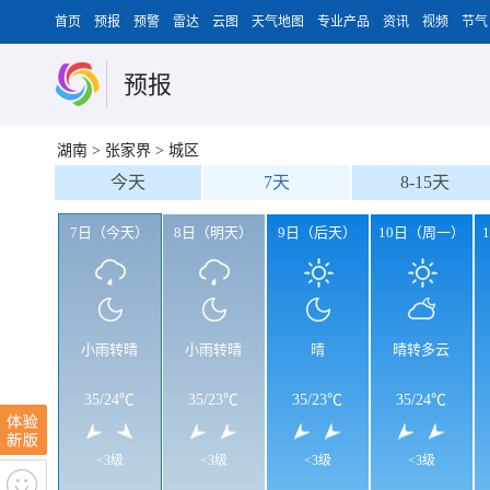
首页
预报
预警
雷达
云图
天气地图
专业产品
资讯
视频
节气
预报
湖南
>
张家界
>
城区
今天
7天
8-15天
7日（今天）
8日（明天）
9日（后天）
10日（周一）
小雨转晴
小雨转晴
晴
晴转多云
35
/
24℃
35
/
23℃
35
/
23℃
35
/
24℃
<3级
<3级
<3级
<3级