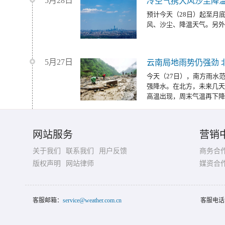
5月28日
冷空气携大风沙尘降温
预计今天（28日）起至月
风、沙尘、降温天气。另外
5月27日
云南局地雨势仍强劲 
今天（27日），南方雨水
强降水。在北方，未来几天
高温出现，周末气温再下降
网站服务
营销
关于我们
联系我们
用户反馈
商务合
版权声明
网站律师
媒资合
客服邮箱：
service@weather.com.cn
客服电话