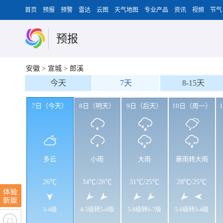
首页
预报
预警
雷达
云图
天气地图
专业产品
资讯
视频
节气
预报
安徽
>
宣城
>
郎溪
今天
7天
8-15天
7日（今天）
8日（明天）
9日（后天）
10日（周一）
多云
小雨
大雨
暴雨转大雨
26℃
34℃
/
26℃
31℃
/
25℃
28℃
/
25℃
3-4级
4-5级转5-6级
5-6级转6-7级
5-6级转3-4级