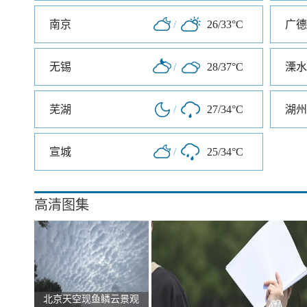
南京
/
26/33°C
广德
无锡
/
28/37°C
溧水
芜湖
/
27/34°C
湖州
宣城
/
25/34°C
高清图集
北京天空现鱼鳞云景观