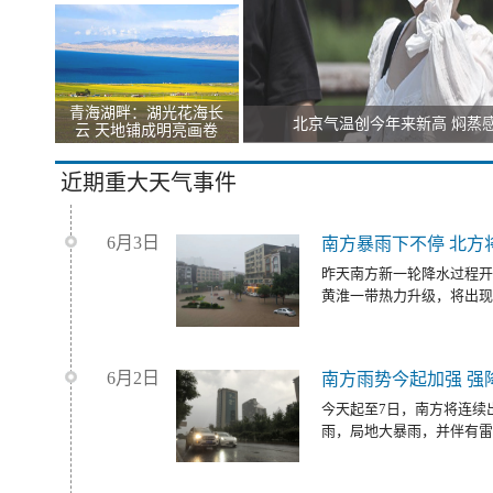
青海湖畔：湖光花海长
北京气温创今年来新高 焖蒸
云 天地铺成明亮画卷
近期重大天气事件
6月3日
南方暴雨下不停 北方
昨天南方新一轮降水过程开
黄淮一带热力升级，将出现
6月2日
南方雨势今起加强 强
今天起至7日，南方将连续
雨，局地大暴雨，并伴有雷