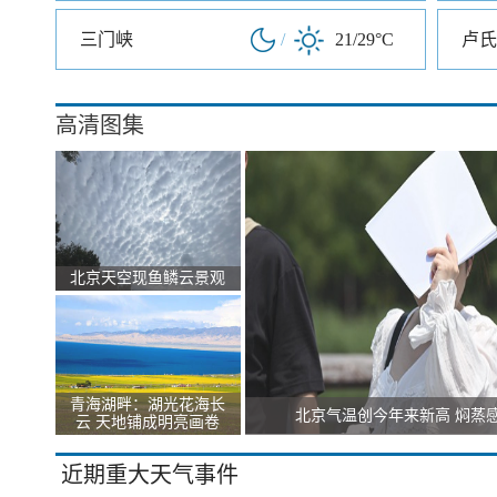
三门峡
/
21/29°C
卢氏
高清图集
北京天空现鱼鳞云景观
青海湖畔：湖光花海长
北京气温创今年来新高 焖蒸
云 天地铺成明亮画卷
近期重大天气事件