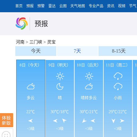
首页
预报
预警
雷达
云图
天气地图
专业产品
资讯
视频
节气
预报
河南
>
三门峡
>
灵宝
今天
7天
8-15天
8日（今天）
9日（明天）
10日（后天）
11日（周二）
多云
晴
晴转多云
小雨
22℃
30℃
/
18℃
30℃
/
21℃
29℃
/
22℃
<3级
<3级
<3级
<3级