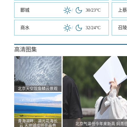
郾城
/
30/23°C
上蔡
商水
/
32/24°C
召陵
高清图集
北京天空现鱼鳞云景观
青海湖畔：湖光花海长
北京气温创今年来新高 焖蒸
云 天地铺成明亮画卷