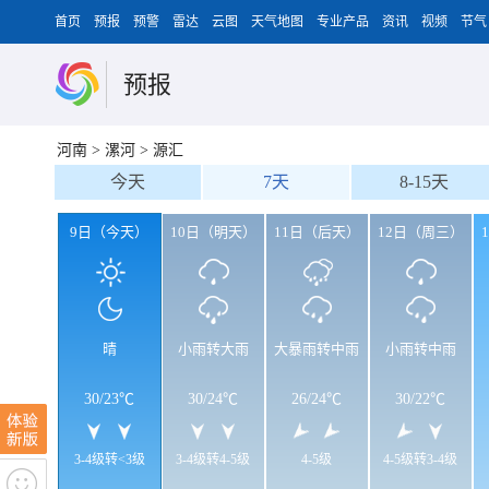
首页
预报
预警
雷达
云图
天气地图
专业产品
资讯
视频
节气
预报
河南
>
漯河
>
源汇
今天
7天
8-15天
9日（今天）
10日（明天）
11日（后天）
12日（周三）
晴
小雨转大雨
大暴雨转中雨
小雨转中雨
30
/
23℃
30
/
24℃
26
/
24℃
30
/
22℃
3-4级转<3级
3-4级转4-5级
4-5级
4-5级转3-4级